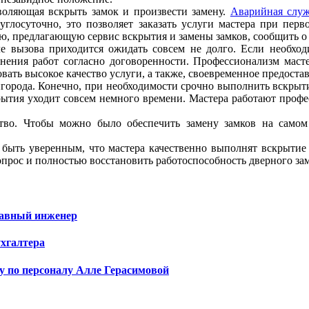
воляющая вскрыть замок и произвести замену.
Аварийная служ
углосуточно, это позволяет заказать услуги мастера при перв
ю, предлагающую сервис вскрытия и замены замков, сообщить о 
е вызова приходится ожидать совсем не долго. Если необходи
олнения работ согласно договоренности. Профессионализм маст
вать высокое качество услуги, а также, своевременное предоста
игорода. Конечно, при необходимости срочно выполнить вскрыти
рытия уходит совсем немного времени. Мастера работают профе
тво. Чтобы можно было обеспечить замену замков на самом
быть уверенным, что мастера качественно выполнят вскрытие 
опрос и полностью восстановить работоспособность дверного зам
лавный инженер
ухгалтера
у по персоналу Алле Герасимовой