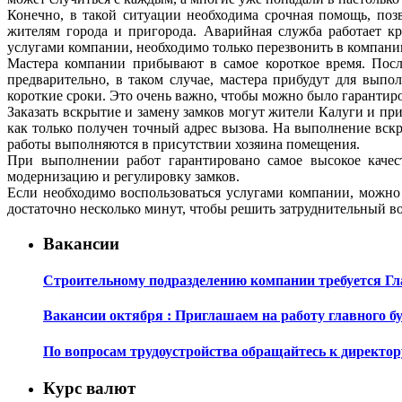
Конечно, в такой ситуации необходима срочная помощь, поз
жителям города и пригорода. Аварийная служба работает кр
услугами компании, необходимо только перезвонить в компани
Мастера компании прибывают в самое короткое время. Посл
предварительно, в таком случае, мастера прибудут для вып
короткие сроки. Это очень важно, чтобы можно было гарантиро
Заказать вскрытие и замену замков могут жители Калуги и пр
как только получен точный адрес вызова. На выполнение вск
работы выполняются в присутствии хозяина помещения.
При выполнении работ гарантировано самое высокое качес
модернизацию и регулировку замков.
Если необходимо воспользоваться услугами компании, можно 
достаточно несколько минут, чтобы решить затруднительный в
Вакансии
Строительному подразделению компании требуется Г
Вакансии октября : Приглашаем на работу главного б
По вопросам трудоустройства обращайтесь к директор
Курс валют