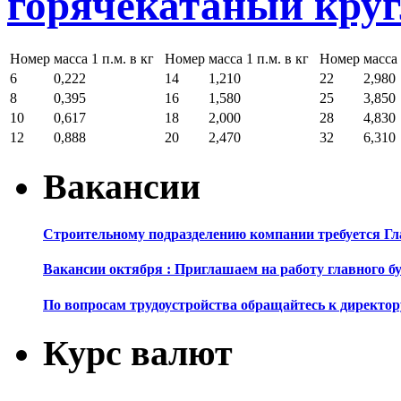
горячекатаный кру
Номер
масса 1 п.м. в кг
Номер
масса 1 п.м. в кг
Номер
масса 
6
0,222
14
1,210
22
2,980
8
0,395
16
1,580
25
3,850
10
0,617
18
2,000
28
4,830
12
0,888
20
2,470
32
6,310
Вакансии
Строительному подразделению компании требуется Г
Вакансии октября : Приглашаем на работу главного б
По вопросам трудоустройства обращайтесь к директор
Курс валют