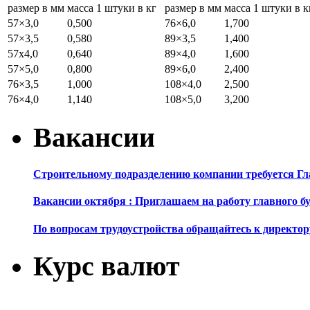
размер в мм
масса 1 штуки в кг
размер в мм
масса 1 штуки в к
57×3,0
0,500
76×6,0
1,700
57×3,5
0,580
89×3,5
1,400
57х4,0
0,640
89×4,0
1,600
57×5,0
0,800
89×6,0
2,400
76×3,5
1,000
108×4,0
2,500
76×4,0
1,140
108×5,0
3,200
Вакансии
Строительному подразделению компании требуется Г
Вакансии октября : Приглашаем на работу главного б
По вопросам трудоустройства обращайтесь к директор
Курс валют